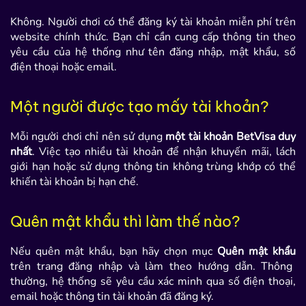
Không. Người chơi có thể đăng ký tài khoản miễn phí trên
website chính thức. Bạn chỉ cần cung cấp thông tin theo
yêu cầu của hệ thống như tên đăng nhập, mật khẩu, số
điện thoại hoặc email.
Một người được tạo mấy tài khoản?
Mỗi người chơi chỉ nên sử dụng
một tài khoản BetVisa duy
nhất
. Việc tạo nhiều tài khoản để nhận khuyến mãi, lách
giới hạn hoặc sử dụng thông tin không trùng khớp có thể
khiến tài khoản bị hạn chế.
Quên mật khẩu thì làm thế nào?
Nếu quên mật khẩu, bạn hãy chọn mục
Quên mật khẩu
trên trang đăng nhập và làm theo hướng dẫn. Thông
thường, hệ thống sẽ yêu cầu xác minh qua số điện thoại,
email hoặc thông tin tài khoản đã đăng ký.