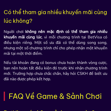
Có thể tham gia nhiều khuyến mãi cùng
lúc không?
Người chơi
không nên mặc định có thể tham gia nhiều
khuyến mãi cùng lúc
, vì mỗi chương trình tại BetVisa có
điều kiện riêng. Một số ưu đãi có thể dùng song song,
nhưng một số chương trình chỉ cho phép nhận một khuyến
mãi tại một thời điểm.
Nếu tài khoản đang có bonus chưa hoàn thành vòng cược,
bạn nên hoàn tất điều kiện đó trước khi nhận chương trình
mới. Trường hợp chưa chắc chắn, hãy hỏi CSKH để biết ưu
đãi nào được phép kết hợp.
FAQ Về Game & Sảnh Chơi