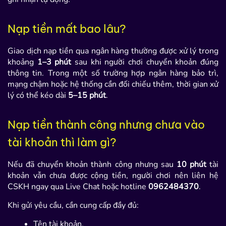
Nạp tiền mất bao lâu?
Giao dịch nạp tiền qua ngân hàng thường được xử lý trong
khoảng
1–3 phút
sau khi người chơi chuyển khoản đúng
thông tin. Trong một số trường hợp ngân hàng bảo trì,
mạng chậm hoặc hệ thống cần đối chiếu thêm, thời gian xử
lý có thể kéo dài
5–15 phút
.
Nạp tiền thành công nhưng chưa vào
tài khoản thì làm gì?
Nếu đã chuyển khoản thành công nhưng sau
10 phút
tài
khoản vẫn chưa được cộng tiền, người chơi nên liên hệ
CSKH ngay qua Live Chat hoặc hotline
0962484370
.
Khi gửi yêu cầu, cần cung cấp đầy đủ:
Tên tài khoản.