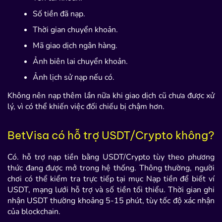
Số tiền đã nạp.
Thời gian chuyển khoản.
Mã giao dịch ngân hàng.
Ảnh biên lai chuyển khoản.
Ảnh lịch sử nạp nếu có.
Không nên nạp thêm lần nữa khi giao dịch cũ chưa được xử
lý, vì có thể khiến việc đối chiếu bị chậm hơn.
BetVisa có hỗ trợ USDT/Crypto không?
Có. hỗ trợ nạp tiền bằng USDT/Crypto tùy theo phương
thức đang được mở trong hệ thống. Thông thường, người
chơi có thể kiểm tra trực tiếp tại mục Nạp tiền để biết ví
USDT, mạng lưới hỗ trợ và số tiền tối thiểu. Thời gian ghi
nhận USDT thường khoảng 5-15 phút, tùy tốc độ xác nhận
của blockchain.