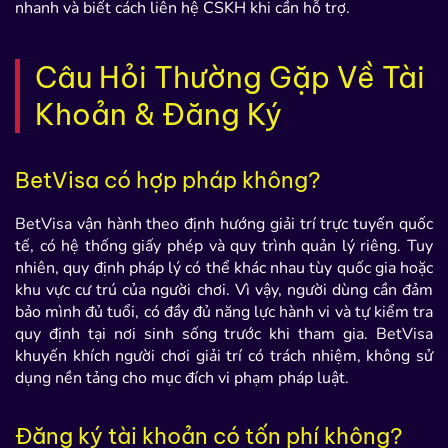
nhanh và biết cách liên hệ CSKH khi cần hỗ trợ.
Câu Hỏi Thường Gặp Về Tài
Khoản & Đăng Ký
BetVisa có hợp pháp không?
BetVisa vận hành theo định hướng giải trí trực tuyến quốc
tế, có hệ thống giấy phép và quy trình quản lý riêng. Tuy
nhiên, quy định pháp lý có thể khác nhau tùy quốc gia hoặc
khu vực cư trú của người chơi. Vì vậy, người dùng cần đảm
bảo mình đủ tuổi, có đầy đủ năng lực hành vi và tự kiểm tra
quy định tại nơi sinh sống trước khi tham gia. BetVisa
khuyến khích người chơi giải trí có trách nhiệm, không sử
dụng nền tảng cho mục đích vi phạm pháp luật.
Đăng ký tài khoản có tốn phí không?