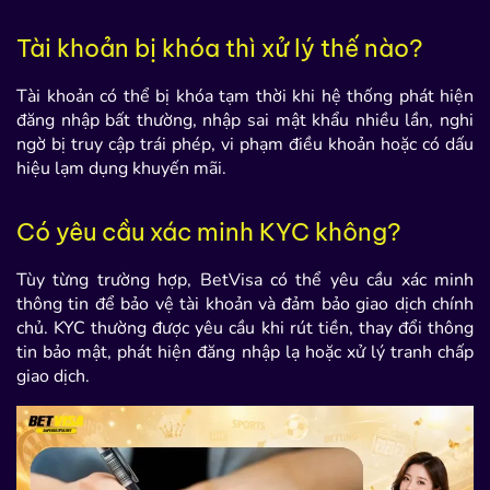
Tài khoản bị khóa thì xử lý thế nào?
Tài khoản có thể bị khóa tạm thời khi hệ thống phát hiện
đăng nhập bất thường, nhập sai mật khẩu nhiều lần, nghi
ngờ bị truy cập trái phép, vi phạm điều khoản hoặc có dấu
hiệu lạm dụng khuyến mãi.
Có yêu cầu xác minh KYC không?
Tùy từng trường hợp, BetVisa có thể yêu cầu xác minh
thông tin để bảo vệ tài khoản và đảm bảo giao dịch chính
chủ. KYC thường được yêu cầu khi rút tiền, thay đổi thông
tin bảo mật, phát hiện đăng nhập lạ hoặc xử lý tranh chấp
giao dịch.